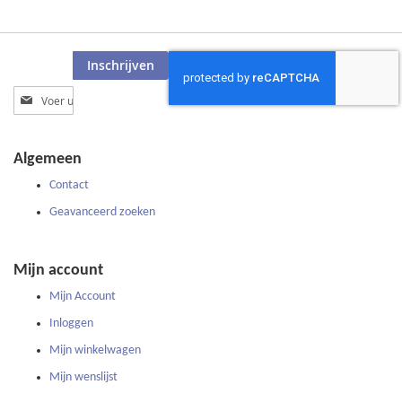
Inschrijven
Abonneer
u
op
onze
Algemeen
nieuwsbrief
Contact
Geavanceerd zoeken
Mijn account
Mijn Account
Inloggen
Mijn winkelwagen
Mijn wenslijst