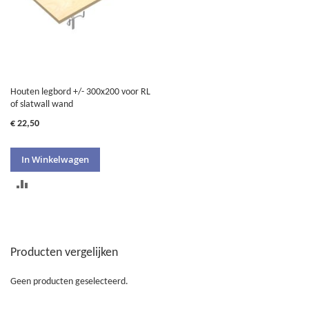
Houten legbord +/- 300x200 voor RL
of slatwall wand
€ 22,50
In Winkelwagen
TOEVOEGEN
OM
TE
Producten vergelijken
VERGELIJKEN
Geen producten geselecteerd.