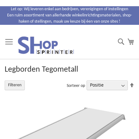
Ga
Let op: Wij leveren enkel aan bedrijven, verenigingen of instellingen
naar
Een ruim assortiment van allerhande winkelinrichtingsmaterialen, shop-
de
haken of stellingen, maak uw keuze bij éen van onze sites !
inhoud
Search
Wi
Legborden Tegometall
Va
Filteren
Sorteer op
ho
na
la
so