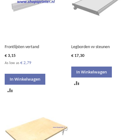
Frontlijsten vertand
Legborden vv steunen
€ 3,15
€ 17,30
€ 2,79
As low as
In Winkelwagen
In Winkelwagen
TOEVOEGEN
TOEVOEGEN
OM
OM
TE
TE
VERGELIJKEN
VERGELIJKEN