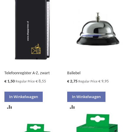
TE
TE
VERGELIJKEN
VERGELIJKEN
Telefoonregister A-Z, zwart
Baliebel
Special
Special
€ 1,50
€ 8,55
€ 2,75
€ 9,95
Regular Price
Regular Price
Price
Price
In Winkelwagen
In Winkelwagen
TOEVOEGEN
TOEVOEGEN
OM
OM
TE
TE