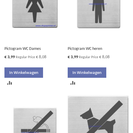
Pictogram WC Dames
Pictogram WC heren
Special
Special
€ 3,99
€ 8,08
€ 3,99
€ 8,08
Regular Price
Regular Price
Price
Price
In Winkelwagen
In Winkelwagen
TOEVOEGEN
TOEVOEGEN
OM
OM
TE
TE
VERGELIJKEN
VERGELIJKEN