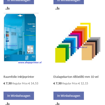
TOEVOEGEN
TOEVOEGEN
OM
OM
TE
TE
VERGELIJKEN
VERGELIJKEN
Raamfolie Inktjeprinter
Etalagekarton 480x680 mm 10 vel
Special
Special
€ 7,50
€ 14,53
€ 7,50
€ 12,15
Regular Price
Regular Price
Price
Price
In Winkelwagen
In Winkelwagen
TOEVOEGEN
TOEVOEGEN