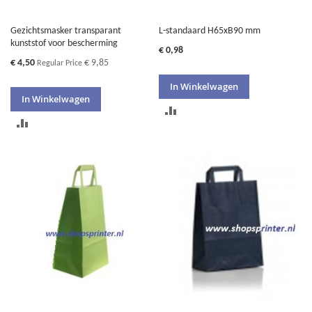
Gezichtsmasker transparant
L-standaard H65xB90 mm
kunststof voor bescherming
€ 0,98
Special
€ 4,50
€ 9,85
Regular Price
Price
In Winkelwagen
In Winkelwagen
TOEVOEGEN
TOEVOEGEN
OM
OM
TE
TE
VERGELIJKEN
VERGELIJKEN