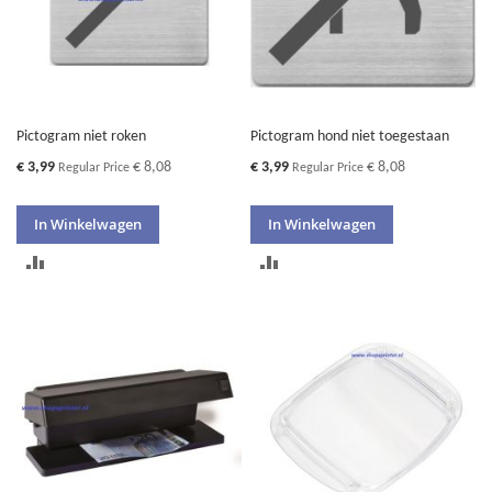
Pictogram niet roken
Pictogram hond niet toegestaan
Special
Special
€ 3,99
€ 8,08
€ 3,99
€ 8,08
Regular Price
Regular Price
Price
Price
In Winkelwagen
In Winkelwagen
TOEVOEGEN
TOEVOEGEN
OM
OM
TE
TE
VERGELIJKEN
VERGELIJKEN