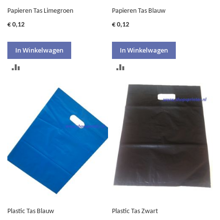
Papieren Tas Limegroen
Papieren Tas Blauw
€ 0,12
€ 0,12
In Winkelwagen
In Winkelwagen
TOEVOEGEN
TOEVOEGEN
OM
OM
TE
TE
VERGELIJKEN
VERGELIJKEN
Plastic Tas Blauw
Plastic Tas Zwart