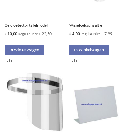
Geld detector tafelmodel
Wisselgeldschaaltje
Special
Special
€ 10,00
€ 22,50
€ 4,00
€ 7,95
Regular Price
Regular Price
Price
Price
In Winkelwagen
In Winkelwagen
TOEVOEGEN
TOEVOEGEN
OM
OM
TE
TE
VERGELIJKEN
VERGELIJKEN