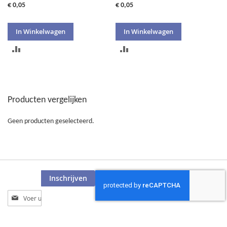
€ 0,05
€ 0,05
In Winkelwagen
In Winkelwagen
TOEVOEGEN
TOEVOEGEN
OM
OM
TE
TE
Producten vergelijken
VERGELIJKEN
VERGELIJKEN
Geen producten geselecteerd.
Inschrijven
Abonneer
u
op
onze