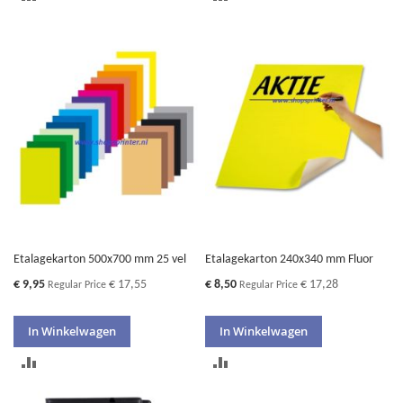
OM
OM
TE
TE
VERGELIJKEN
VERGELIJKEN
Etalagekarton 500x700 mm 25 vel
Etalagekarton 240x340 mm Fluor
Special
Special
€ 9,95
€ 17,55
€ 8,50
€ 17,28
Regular Price
Regular Price
Price
Price
In Winkelwagen
In Winkelwagen
TOEVOEGEN
TOEVOEGEN
OM
OM