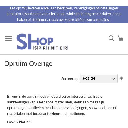
Ga
Let op: Wij leveren enkel aan bedrijven, verenigingen of instellingen
naar
Een ruim assortiment van allerhande winkelinrichtingsmaterialen, shop-
de
haken of stellingen, maak uw keuze bij éen van onze sites !
inhoud
Search
Wi
Opruim Overige
Va
Sorteer op
ho
na
la
Bij ons in de opruimhoek vindt u diverse interessante, fraaie
so
aanbiedingen van allerhande materialen, denk aan magazijn
opruimingen, artikelen met kleine beschadigingen, showmodellen of
materialen met incourante kleuren, afmetingen.
OP=OP hierin !