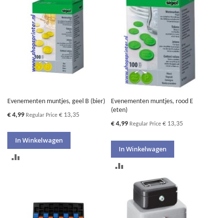
VERGELIJKEN
VERGELIJKEN
Evenementen muntjes, geel B (bier)
Evenementen muntjes, rood E
(eten)
Special
€ 4,99
€ 13,35
Regular Price
Price
Special
€ 4,99
€ 13,35
Regular Price
Price
In Winkelwagen
In Winkelwagen
TOEVOEGEN
TOEVOEGEN
OM
OM
TE
TE
VERGELIJKEN
VERGELIJKEN