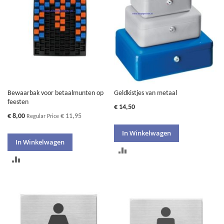
Bewaarbak voor betaalmunten op
Geldkistjes van metaal
feesten
€ 14,50
Special
€ 8,00
€ 11,95
Regular Price
Price
In Winkelwagen
In Winkelwagen
TOEVOEGEN
TOEVOEGEN
OM
OM
TE
TE
VERGELIJKEN
VERGELIJKEN