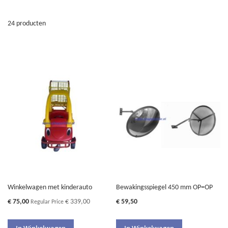
24
producten
Winkelwagen met kinderauto
Bewakingsspiegel 450 mm OP=OP
Special
€ 75,00
€ 339,00
€ 59,50
Regular Price
Price
In Winkelwagen
In Winkelwagen