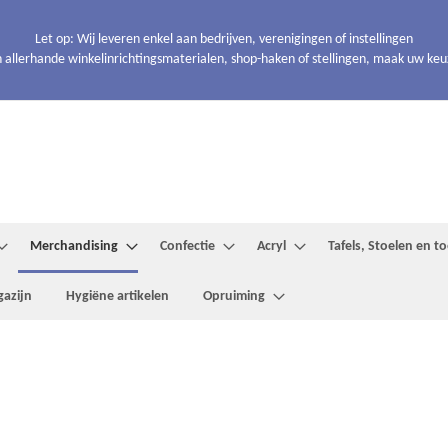
Let op: Wij leveren enkel aan bedrijven, verenigingen of instellingen
 allerhande winkelinrichtingsmaterialen, shop-haken of stellingen, maak uw keuze
Merchandising
Confectie
Acryl
Tafels, Stoelen en 
azijn
Hygiëne artikelen
Opruiming