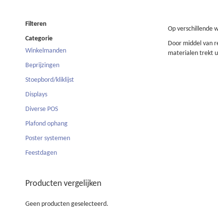
Filteren
Op verschillende w
Categorie
Door middel van r
Winkelmanden
8
materialen trekt 
Beprijzingen
0
Stoepbord/kliklijst
4
Displays
4
Diverse POS
6
Plafond ophang
16
Poster systemen
5
Feestdagen
15
Producten vergelijken
Geen producten geselecteerd.