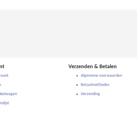
nt
Verzenden & Betalen
count
Algemene voorwaarden
n
Betaalmethodes
nkelwagen
Verzending
slijst