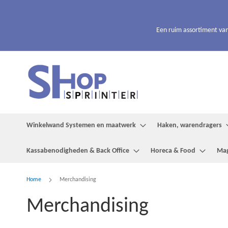
Ga
naar
de
Een ruim assortiment van
inhoud
Winkelwand Systemen en maatwerk
Haken, warendragers
Kassabenodigheden & Back Office
Horeca & Food
Mag
Home
Merchandising
Merchandising