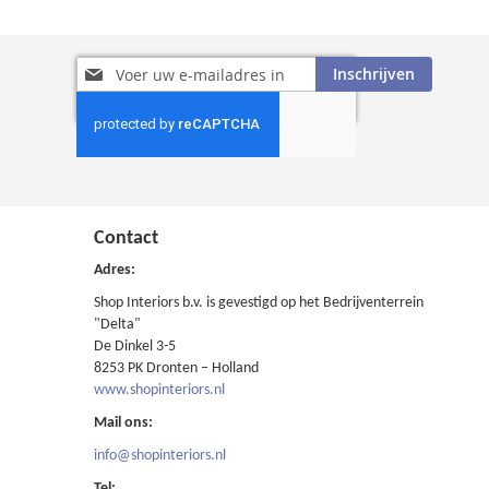
Abonneer
Inschrijven
u
op
onze
nieuwsbrief
Contact
Adres:
Shop Interiors b.v. is gevestigd op het Bedrijventerrein
"Delta"
De Dinkel 3-5
8253 PK Dronten – Holland
www.shopinteriors.nl
Mail ons:
info@shopinteriors.nl
Tel: