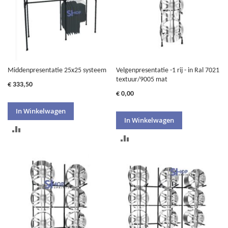
Middenpresentatie 25x25 systeem
Velgenpresentatie -1 rij - in Ral 7021
textuur/9005 mat
€ 333,50
€ 0,00
In Winkelwagen
In Winkelwagen
TOEVOEGEN
TOEVOEGEN
OM
OM
TE
TE
VERGELIJKEN
VERGELIJKEN