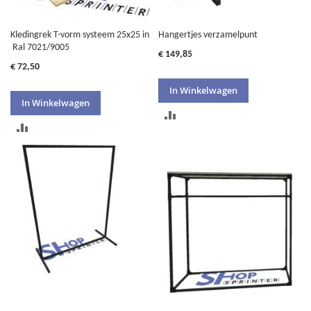
Kledingrek T-vorm systeem 25x25 in
Hangertjes verzamelpunt
Ral 7021/9005
€ 149,85
€ 72,50
In Winkelwagen
In Winkelwagen
TOEVOEGEN
TOEVOEGEN
OM
OM
TE
TE
VERGELIJKEN
VERGELIJKEN