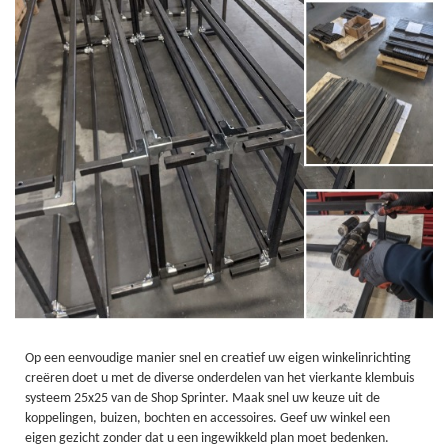
Op een eenvoudige manier snel en creatief uw eigen winkelinrichting
creëren doet u met de diverse onderdelen van het vierkante klembuis
systeem 25x25 van de Shop Sprinter. Maak snel uw keuze uit de
koppelingen, buizen, bochten en accessoires. Geef uw winkel een
eigen gezicht zonder dat u een ingewikkeld plan moet bedenken.