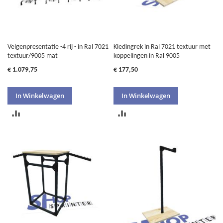
Velgenpresentatie -4 rij - in Ral 7021
Kledingrek in Ral 7021 textuur met
textuur/9005 mat
koppelingen in Ral 9005
€ 1.079,75
€ 177,50
In Winkelwagen
In Winkelwagen
TOEVOEGEN
TOEVOEGEN
OM
OM
TE
TE
VERGELIJKEN
VERGELIJKEN