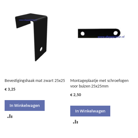
OM
TE
TE
VERGELIJKEN
VERGELIJKEN
Bevestigingshaak mat zwart 25x25
Montageplaatje met schroefogen
voor buizen 25x25mm
€ 3,25
€ 2,50
In Winkelwagen
In Winkelwagen
TOEVOEGEN
TOEVOEGEN
OM
OM
TE