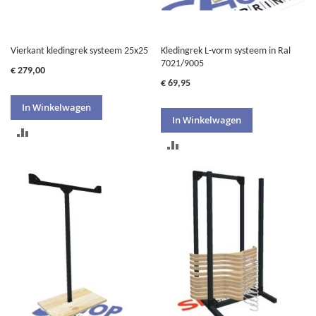
Vierkant kledingrek systeem 25x25
Kledingrek L-vorm systeem in Ral
7021/9005
€ 279,00
€ 69,95
In Winkelwagen
In Winkelwagen
TOEVOEGEN
TOEVOEGEN
OM
OM
TE
TE
VERGELIJKEN
VERGELIJKEN