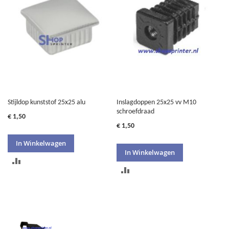
VERGELIJKEN
VERGELIJKEN
Stijldop kunststof 25x25 alu
Inslagdoppen 25x25 vv M10
schroefdraad
€ 1,50
€ 1,50
In Winkelwagen
In Winkelwagen
TOEVOEGEN
TOEVOEGEN
OM
OM
TE
TE
VERGELIJKEN
VERGELIJKEN