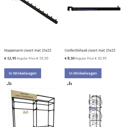
Noppenarm zwart mat 25x25
Confectiehaak zwart mat 25x25
Special
Special
€ 12,95
€ 19,50
€ 8,50
€ 10,95
Regular Price
Regular Price
Price
Price
In Winkelwagen
In Winkelwagen
TOEVOEGEN
TOEVOEGEN
OM
OM
TE
TE
VERGELIJKEN
VERGELIJKEN