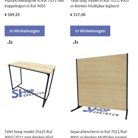
Plafond kledingrek in Ral 7021 met
Tafel laag model in Ral 7021/9005
koppelingen in Ral 9005
vv Berken Multiplex legbord
€ 109,25
€ 117,50
In Winkelwagen
In Winkelwagen
TOEVOEGEN
TOEVOEGEN
OM
OM
TE
TE
VERGELIJKEN
VERGELIJKEN
Tafel hoog model 25x25 Ral
Separatiescherm in Ral 7021/Ral
9005/7021 met Berken blad
9005 vv Berken Multiplex paneel