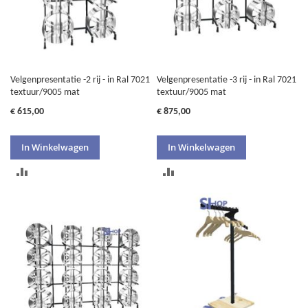
Velgenpresentatie -2 rij - in Ral 7021
Velgenpresentatie -3 rij - in Ral 7021
textuur/9005 mat
textuur/9005 mat
€ 615,00
€ 875,00
In Winkelwagen
In Winkelwagen
TOEVOEGEN
TOEVOEGEN
OM
OM
TE
TE
VERGELIJKEN
VERGELIJKEN