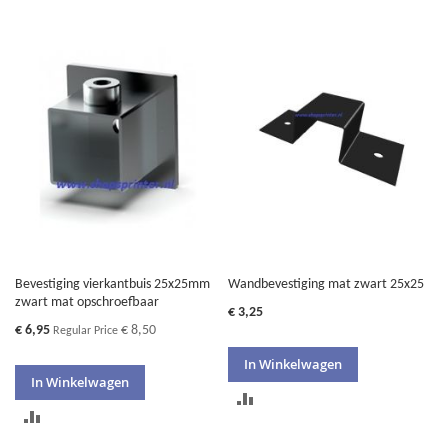
OM
OM
TE
TE
VERGELIJKEN
VERGELIJKEN
Bevestiging vierkantbuis 25x25mm
Wandbevestiging mat zwart 25x25
zwart mat opschroefbaar
€ 3,25
Special
€ 6,95
€ 8,50
Regular Price
Price
In Winkelwagen
In Winkelwagen
TOEVOEGEN
TOEVOEGEN
OM