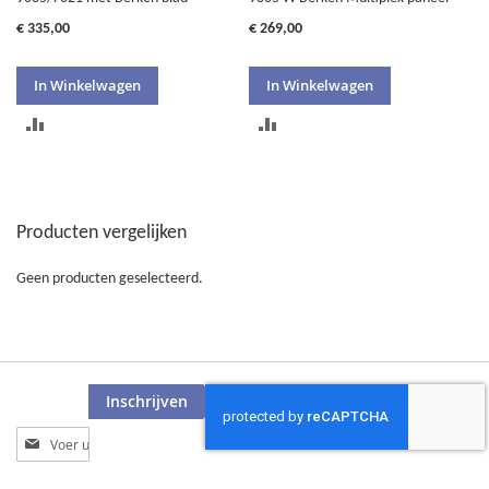
€ 335,00
€ 269,00
In Winkelwagen
In Winkelwagen
TOEVOEGEN
TOEVOEGEN
OM
OM
TE
TE
Producten vergelijken
VERGELIJKEN
VERGELIJKEN
Geen producten geselecteerd.
Inschrijven
Abonneer
u
op