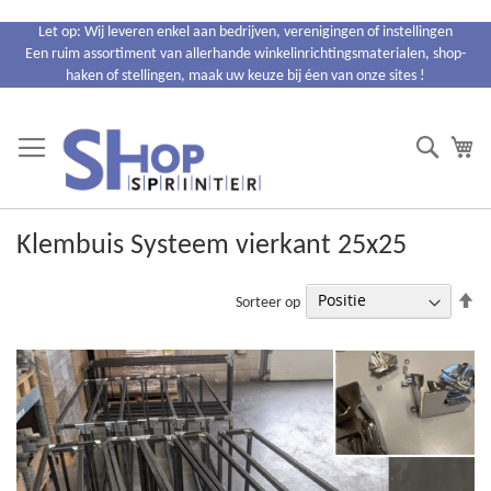
Ga
Let op: Wij leveren enkel aan bedrijven, verenigingen of instellingen
naar
Een ruim assortiment van allerhande winkelinrichtingsmaterialen, shop-
de
haken of stellingen, maak uw keuze bij éen van onze sites !
inhoud
Search
Wi
Klembuis Systeem vierkant 25x25
Va
Sorteer op
ho
na
la
so