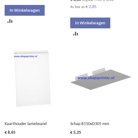
Price
€ 2,85
As low as
In Winkelwagen
TOEVOEGEN
In Winkelwagen
OM
TOEVOEGEN
TE
OM
VERGELIJKEN
TE
VERGELIJKEN
Kaarthouder lamelwand
Schap B150xD305 mm
€ 8,65
€ 5,25