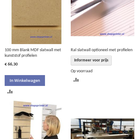
100 mm Blank MDF slatwall met
Ral slatwall optioneel met profielen
kunststof profielen
Informeer voor prijs
€ 66,30
Op voorraad
TOEVOEGEN
In Winkelwagen
OM
TOEVOEGEN
TE
OM
VERGELIJKEN
TE
VERGELIJKEN