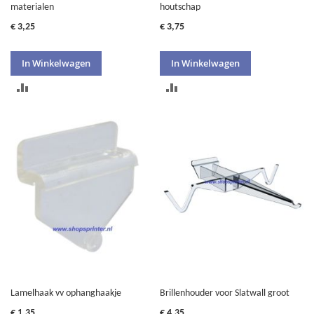
materialen
houtschap
€ 3,25
€ 3,75
In Winkelwagen
In Winkelwagen
TOEVOEGEN
TOEVOEGEN
OM
OM
TE
TE
VERGELIJKEN
VERGELIJKEN
Lamelhaak vv ophanghaakje
Brillenhouder voor Slatwall groot
€ 1,35
€ 4,35