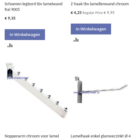
Schoenen legbord tbv lamelwand
Z-haak tbv lamellenwand chroom
Ral 9005
Special
€ 4,25
€ 9,95
Regular Price
Price
€ 9,35
In Winkelwagen
In Winkelwagen
TOEVOEGEN
TOEVOEGEN
OM
OM
TE
TE
VERGELIJKEN
VERGELIJKEN
Noppenarm chroom voor lamel
Lamelhaak enkel glansverzinkt Ø 4