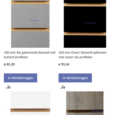
VERGELIJKEN
VERGELIJKEN
100 mm Alu geborsteld slatwall met
100 mm Zwart Slatwall optioneel
kunstof profielen
met zwart alu profielen
€ 65,20
€ 93,24
In Winkelwagen
In Winkelwagen
TOEVOEGEN
TOEVOEGEN
OM
OM
TE
TE
VERGELIJKEN
VERGELIJKEN