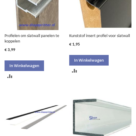
Profielen om slatwall panelen te
Kunststof insert profiel voor slatwall
koppelen
€ 1,95
€ 3,99
In Winkelwagen
In Winkelwagen
TOEVOEGEN
TOEVOEGEN
OM
OM
TE
TE
VERGELIJKEN
VERGELIJKEN