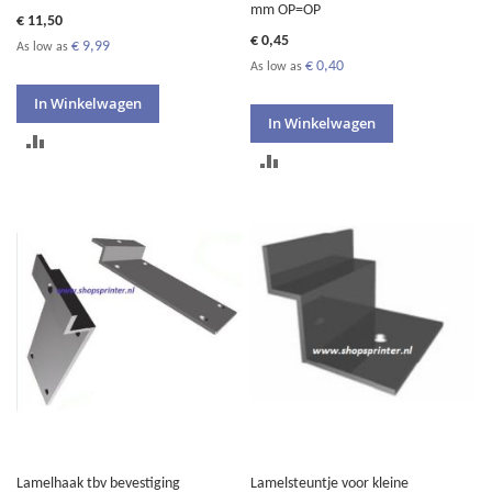
mm OP=OP
€ 11,50
€ 0,45
€ 9,99
As low as
€ 0,40
As low as
In Winkelwagen
In Winkelwagen
TOEVOEGEN
TOEVOEGEN
OM
OM
TE
TE
VERGELIJKEN
VERGELIJKEN
Lamelhaak tbv bevestiging
Lamelsteuntje voor kleine