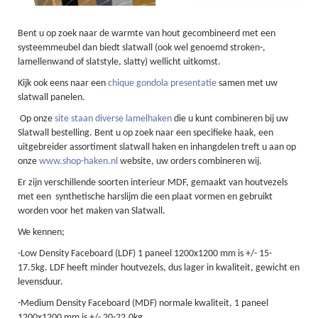
Bent u op zoek naar de warmte van hout gecombineerd met een
systeemmeubel dan biedt slatwall (ook wel genoemd stroken-,
lamellenwand of slatstyle, slatty) wellicht uitkomst.
Kijk ook eens naar een
chique gondola presentatie
samen met uw
slatwall panelen.
Op onze
site staan diverse lamelhaken
die u kunt combineren bij uw
Slatwall bestelling. Bent u op zoek naar een specifieke haak, een
uitgebreider assortiment slatwall haken en inhangdelen treft u aan op
onze
www.shop-haken.nl
website, uw orders combineren wij.
Er zijn verschillende soorten interieur MDF, gemaakt van houtvezels
met een synthetische harslijm die een plaat vormen en gebruikt
worden voor het maken van Slatwall.
We kennen;
-Low Density Faceboard (LDF) 1 paneel 1200x1200 mm is +/- 15-
17.5kg. LDF heeft minder houtvezels, dus lager in kwaliteit, gewicht en
levensduur.
-Medium Density Faceboard (MDF) normale kwaliteit, 1 paneel
1200x1200 mm is +/- 20-22.0kg