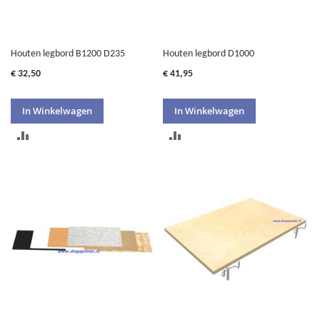
Houten legbord B1200 D235
Houten legbord D1000
€ 32,50
€ 41,95
In Winkelwagen
In Winkelwagen
TOEVOEGEN
TOEVOEGEN
OM
OM
TE
TE
VERGELIJKEN
VERGELIJKEN