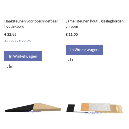
Haaksteunen voor opschroefbaar
Lamel steunen hout-, glaslegborden
houtlegbord
chroom
€ 22,85
€ 11,00
€ 22,25
As low as
In Winkelwagen
In Winkelwagen
TOEVOEGEN
TOEVOEGEN
OM
OM
TE
TE
VERGELIJKEN
VERGELIJKEN