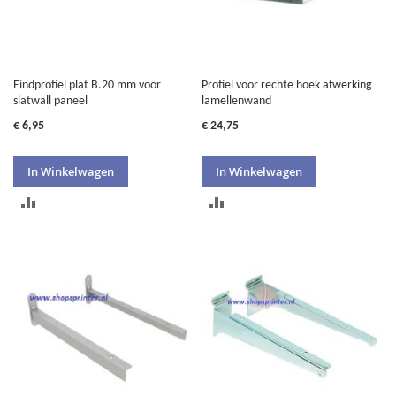
Eindprofiel plat B.20 mm voor
Profiel voor rechte hoek afwerking
slatwall paneel
lamellenwand
€ 6,95
€ 24,75
In Winkelwagen
In Winkelwagen
TOEVOEGEN
TOEVOEGEN
OM
OM
TE
TE
VERGELIJKEN
VERGELIJKEN