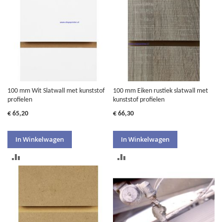
100 mm Wit Slatwall met kunststof
100 mm Eiken rustiek slatwall met
profielen
kunststof profielen
€ 65,20
€ 66,30
In Winkelwagen
In Winkelwagen
TOEVOEGEN
TOEVOEGEN
OM
OM
TE
TE
VERGELIJKEN
VERGELIJKEN