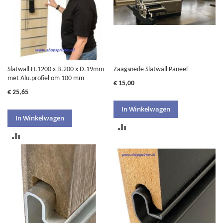
Slatwall H.1200 x B.200 x D.19mm
Zaagsnede Slatwall Paneel
met Alu.profiel om 100 mm
€ 15,00
€ 25,65
In Winkelwagen
In Winkelwagen
TOEVOEGEN
TOEVOEGEN
OM
OM
TE
TE
VERGELIJKEN
VERGELIJKEN