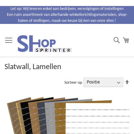
Ga
Let op: Wij leveren enkel aan bedrijven, verenigingen of instellingen
naar
Een ruim assortiment van allerhande winkelinrichtingsmaterialen, shop-
de
haken of stellingen, maak uw keuze bij éen van onze sites !
inhoud
Search
Wi
Slatwall, Lamellen
Va
Sorteer op
ho
na
la
so