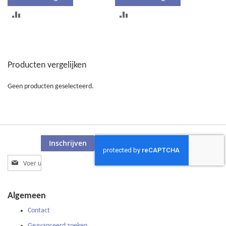
TOEVOEGEN
TOEVOEGEN
OM
OM
TE
TE
Producten vergelijken
VERGELIJKEN
VERGELIJKEN
Geen producten geselecteerd.
Inschrijven
Abonneer
u
op
onze
Algemeen
nieuwsbrief
Contact
Geavanceerd zoeken