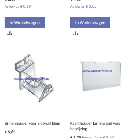
€ 0,69
€ 3,65
As low as
As low as
In Winkelwagen
In Winkelwagen
TOEVOEGEN
TOEVOEGEN
OM
OM
TE
TE
VERGELIJKEN
VERGELIJKEN
Brillenhouder voor Slatwall klein
Kaarthouder lamelwand voor
beprijzing
€ 6,65
Special
€ 3,35
€ 3,50
Regular Price