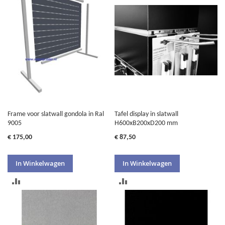
TE
TE
VERGELIJKEN
VERGELIJKEN
Frame voor slatwall gondola in Ral
Tafel display in slatwall
9005
H600xB200xD200 mm
€ 175,00
€ 87,50
In Winkelwagen
In Winkelwagen
TOEVOEGEN
TOEVOEGEN
OM
OM
TE
TE