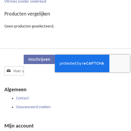
Vitrines zonder onderkast
5
Producten vergelijken
Geen producten geselecteerd.
Inschrijven
Abonneer
u
op
onze
Algemeen
nieuwsbrief
Contact
Geavanceerd zoeken
Mijn account