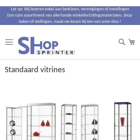
Ga
Let op: Wij leveren enkel aan bedrijven, verenigingen of instellingen
naar
Een ruim assortiment van allerhande winkelinrichtingsmaterialen, shop-
de
haken of stellingen, maak uw keuze bij éen van onze sites !
inhoud
Search
Wi
Standaard vitrines