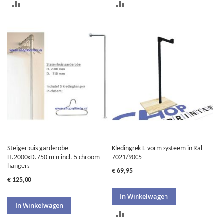
TOEVOEGEN
TOEVOEGEN
OM
OM
TE
TE
VERGELIJKEN
VERGELIJKEN
Steigerbuis garderobe
Kledingrek L-vorm systeem in Ral
H.2000xD.750 mm incl. 5 chroom
7021/9005
hangers
€ 69,95
€ 125,00
In Winkelwagen
In Winkelwagen
TOEVOEGEN