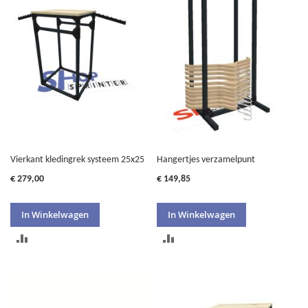
TE
VERGELIJKEN
VERGELIJKEN
Vierkant kledingrek systeem 25x25
Hangertjes verzamelpunt
€ 279,00
€ 149,85
In Winkelwagen
In Winkelwagen
TOEVOEGEN
TOEVOEGEN
OM
OM
TE
TE