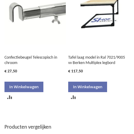
VERGELIJKEN
VERGELIJKEN
Confectiebeugel Telescopisch in
Tafel laag model in Ral 7021/9005
chroom
vv Berken Multiplex legbord
€ 27,50
€ 117,50
In Winkelwagen
In Winkelwagen
TOEVOEGEN
TOEVOEGEN
OM
OM
TE
TE
Producten vergelijken
VERGELIJKEN
VERGELIJKEN