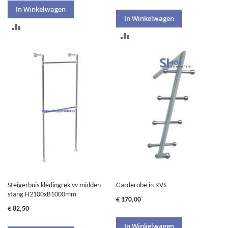
In Winkelwagen
In Winkelwagen
TOEVOEGEN
TOEVOEGEN
OM
OM
TE
TE
VERGELIJKEN
VERGELIJKEN
Steigerbuis kledingrek vv midden
Garderobe in RVS
stang H2100xB1000mm
€ 170,00
€ 82,50
In Winkelwagen