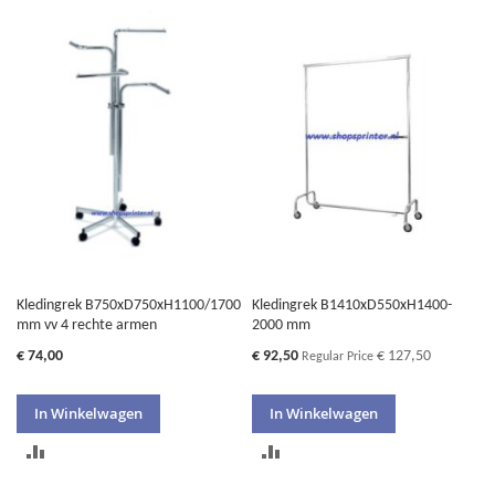
OM
TE
TE
VERGELIJKEN
VERGELIJKEN
Kledingrek B750xD750xH1100/1700
Kledingrek B1410xD550xH1400-
mm vv 4 rechte armen
2000 mm
Special
€ 74,00
€ 92,50
€ 127,50
Regular Price
Price
In Winkelwagen
In Winkelwagen
TOEVOEGEN
TOEVOEGEN
OM
OM