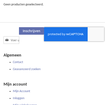
Geen producten geselecteerd.
Inschrijven
Abonneer
u
op
onze
Algemeen
nieuwsbrief
Contact
Geavanceerd zoeken
Mijn account
Mijn Account
Inloggen