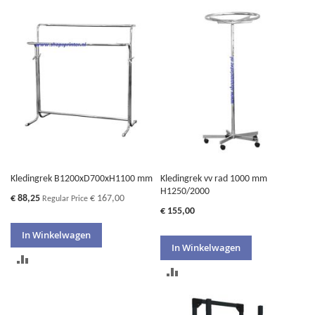
TE
TE
VERGELIJKEN
VERGELIJKEN
Kledingrek B1200xD700xH1100 mm
Kledingrek vv rad 1000 mm
H1250/2000
Special
€ 88,25
€ 167,00
Regular Price
Price
€ 155,00
In Winkelwagen
In Winkelwagen
TOEVOEGEN
TOEVOEGEN
OM
OM
TE