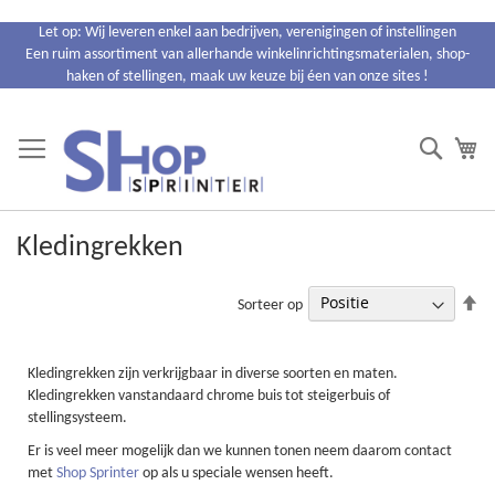
Ga
Let op: Wij leveren enkel aan bedrijven, verenigingen of instellingen
naar
Een ruim assortiment van allerhande winkelinrichtingsmaterialen, shop-
de
haken of stellingen, maak uw keuze bij éen van onze sites !
inhoud
Search
Wi
Kledingrekken
Va
Sorteer op
ho
na
la
Kledingrekken zijn verkrijgbaar in diverse soorten en maten.
so
Kledingrekken vanstandaard chrome buis tot steigerbuis of
stellingsysteem.
Er is veel meer mogelijk dan we kunnen tonen neem daarom contact
met
Shop Sprinter
op als u speciale wensen heeft.