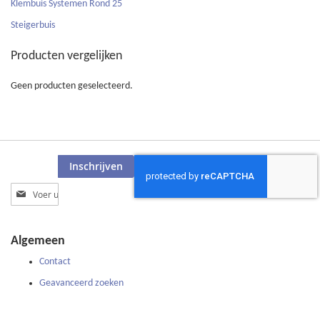
Klembuis Systemen Rond 25
59
Steigerbuis
0
Producten vergelijken
Geen producten geselecteerd.
Inschrijven
Abonneer
u
op
onze
Algemeen
nieuwsbrief
Contact
Geavanceerd zoeken