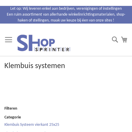
Ga
Let op: Wij leveren enkel aan bedrijven, verenigingen of instellingen
naar
Een ruim assortiment van allerhande winkelinrichtingsmaterialen, shop-
de
haken of stellingen, maak uw keuze bij éen van onze sites !
inhoud
Search
Wi
Klembuis systemen
Filteren
Categorie
Klembuis Systeem vierkant 25x25
34