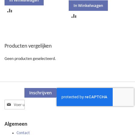
In Winkelwagen
TOEVOEGEN
TOEVOEGEN
OM
OM
TE
TE
VERGELIJKEN
Producten vergelijken
VERGELIJKEN
Geen producten geselecteerd.
Inschrijven
Abonneer
u
op
onze
Algemeen
nieuwsbrief
Contact