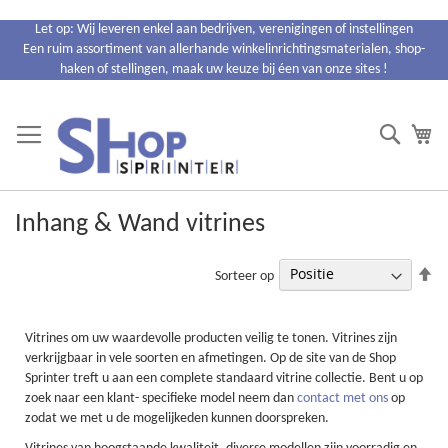
Ga
Let op: Wij leveren enkel aan bedrijven, verenigingen of instellingen
naar
Een ruim assortiment van allerhande winkelinrichtingsmaterialen, shop-
de
haken of stellingen, maak uw keuze bij éen van onze sites !
inhoud
Search
Wi
Inhang & Wand vitrines
Va
Sorteer op
ho
na
la
Vitrines om uw waardevolle producten veilig te tonen. Vitrines zijn
so
verkrijgbaar in vele soorten en afmetingen. Op de site van de Shop
Sprinter treft u aan een complete standaard vitrine collectie. Bent u op
zoek naar een klant- specifieke model neem dan
contact met ons
op
zodat we met u de mogelijkeden kunnen doorspreken.