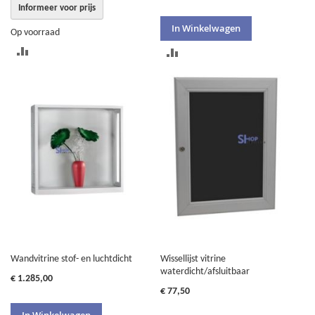
Informeer voor prijs
In Winkelwagen
Op voorraad
TOEVOEGEN
TOEVOEGEN
OM
OM
TE
TE
VERGELIJKEN
VERGELIJKEN
Wandvitrine stof- en luchtdicht
Wissellijst vitrine
waterdicht/afsluitbaar
€ 1.285,00
€ 77,50
In Winkelwagen