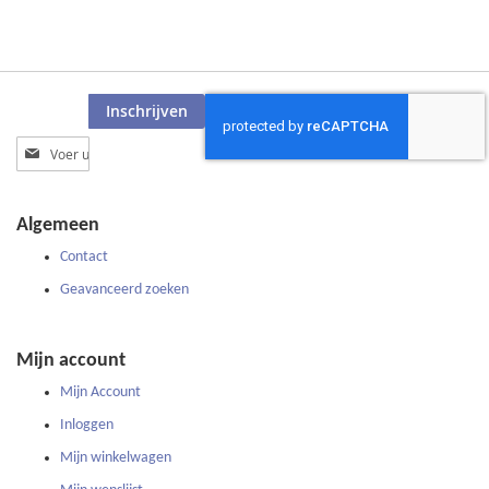
Inschrijven
Abonneer
u
op
onze
Algemeen
nieuwsbrief
Contact
Geavanceerd zoeken
Mijn account
Mijn Account
Inloggen
Mijn winkelwagen