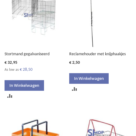
Stortmand gegalvaniseerd
Reclamehouder met knijphaakjes
€ 32,95
€ 2,50
€ 28,50
As low as
In Winkelwagen
In Winkelwagen
TOEVOEGEN
TOEVOEGEN
OM
OM
TE
TE
VERGELIJKEN
VERGELIJKEN