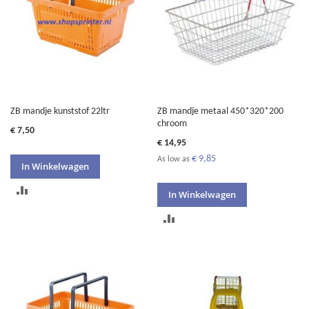
ZB mandje kunststof 22ltr
ZB mandje metaal 450*320*200
chroom
€ 7,50
€ 14,95
€ 9,85
As low as
In Winkelwagen
TOEVOEGEN
In Winkelwagen
OM
TOEVOEGEN
TE
OM
VERGELIJKEN
TE
VERGELIJKEN