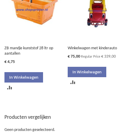
ZB mandje kunststof 28 ltr op
Winkelwagen met kinderauto
aantallen
Special
€ 75,00
€ 339,00
Regular Price
Price
€ 4,75
In Winkelwagen
In Winkelwagen
TOEVOEGEN
TOEVOEGEN
OM
OM
TE
TE
VERGELIJKEN
Producten vergelijken
VERGELIJKEN
Geen producten geselecteerd.