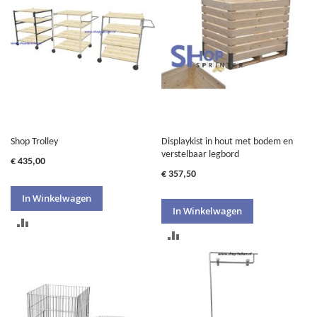
Shop Trolley
Displaykist in hout met bodem en
verstelbaar legbord
€ 435,00
€ 357,50
In Winkelwagen
In Winkelwagen
TOEVOEGEN
TOEVOEGEN
OM
OM
TE
TE
VERGELIJKEN
VERGELIJKEN