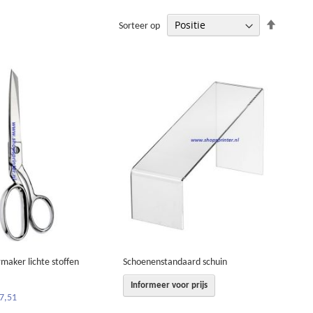
Van
Sorteer op
hoog
naar
laag
sorteren
maker lichte stoffen
Schoenenstandaard schuin
Informeer voor prijs
27,51