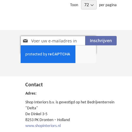
Toon
per pagina
Abonneer
Inschrijven
u
op
onze
nieuwsbrief
Contact
Adres:
Shop Interiors b.v. is gevestigd op het Bedrijventerrein
"Delta"
De Dinkel 3-5
8253 PK Dronten – Holland
www.shopinteriors.nl