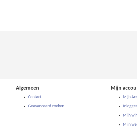
OM
TE
VERGELIJKEN
Algemeen
Mijn accou
Contact
Mijn Ac
Geavanceerd zoeken
Inlogge
Mijn wi
Mijn wen