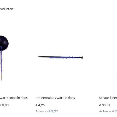
roducten
warte knop in doos
Etaleernaald zwart in doos
Schaar kleer
€ 0,03
€ 4,25
€ 30,57
€ 3,99
€ 
As low as
As low as