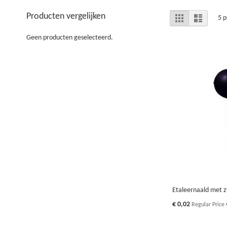
Tonen
Producten vergelijken
Foto-
Lijst
5
p
tabel
als
Geen producten geselecteerd.
Etaleernaald met z
Special
€ 0,02
Regular Price
Price
Op
In Winkelwagen