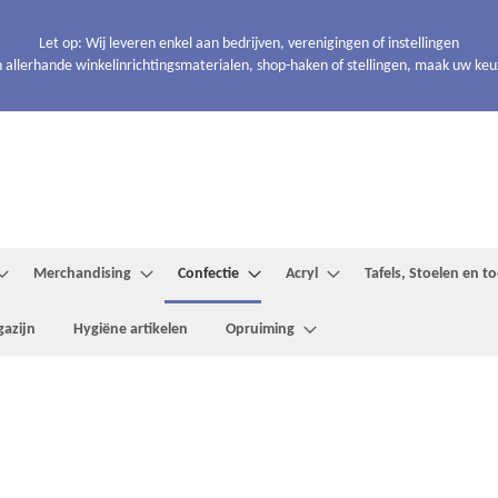
Let op: Wij leveren enkel aan bedrijven, verenigingen of instellingen
 allerhande winkelinrichtingsmaterialen, shop-haken of stellingen, maak uw keuze
Merchandising
Confectie
Acryl
Tafels, Stoelen en 
azijn
Hygiëne artikelen
Opruiming