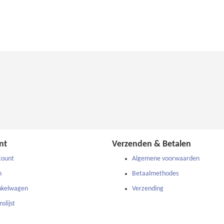
nt
Verzenden & Betalen
count
Algemene voorwaarden
n
Betaalmethodes
nkelwagen
Verzending
slijst