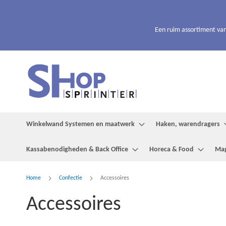
Ga
naar
de
Een ruim assortiment van
inhoud
Winkelwand Systemen en maatwerk
Haken, warendragers
Kassabenodigheden & Back Office
Horeca & Food
Mag
Home
Confectie
Accessoires
Accessoires