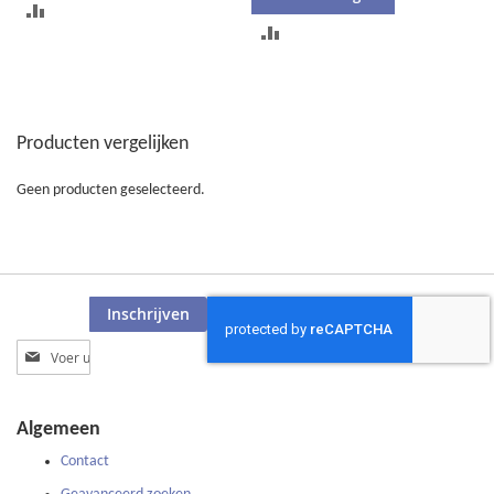
TOEVOEGEN
TOEVOEGEN
OM
OM
TE
TE
VERGELIJKEN
Producten vergelijken
VERGELIJKEN
Geen producten geselecteerd.
Inschrijven
Abonneer
u
op
onze
Algemeen
nieuwsbrief
Contact