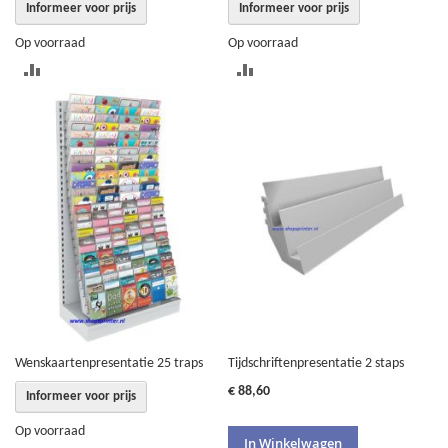
Informeer voor prijs
Informeer voor prijs
Op voorraad
Op voorraad
TOEVOEGEN
TOEVOEGEN
OM
OM
TE
TE
VERGELIJKEN
VERGELIJKEN
Wenskaartenpresentatie 25 traps
Tijdschriftenpresentatie 2 staps
€ 88,60
Informeer voor prijs
Op voorraad
In Winkelwagen