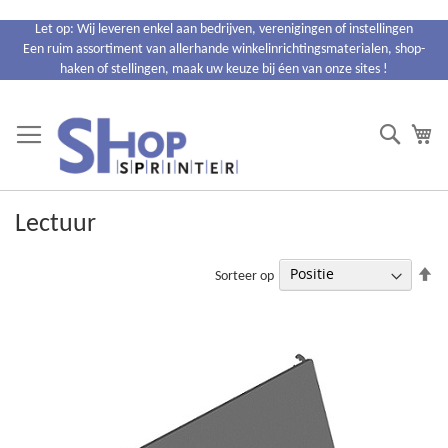
Ga
Let op: Wij leveren enkel aan bedrijven, verenigingen of instellingen
naar
Een ruim assortiment van allerhande winkelinrichtingsmaterialen, shop-
de
haken of stellingen, maak uw keuze bij éen van onze sites !
inhoud
Search
Wi
Lectuur
Va
Sorteer op
ho
na
la
so