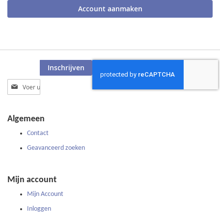
Account aanmaken
Inschrijven
Abonneer
u
op
onze
Algemeen
nieuwsbrief
Contact
Geavanceerd zoeken
Mijn account
Mijn Account
Inloggen