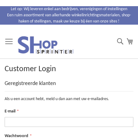
Ga
Let op: Wij leveren enkel aan bedrijven, verenigingen of instellingen
naar
Een ruim assortiment van allerhande winkelinrichtingsmaterialen, shop-
de
haken of stellingen, maak uw keuze bij éen van onze sites !
inhoud
Search
Wi
Customer Login
Geregistreerde klanten
Als u een account hebt, meld u dan aan met uw e-mailadres.
E-mail
Wachtwoord