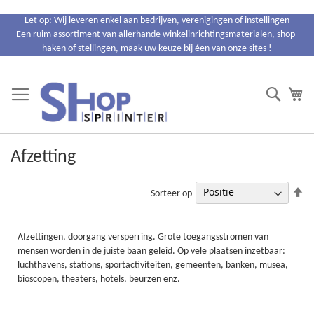
Ga
Let op: Wij leveren enkel aan bedrijven, verenigingen of instellingen
naar
Een ruim assortiment van allerhande winkelinrichtingsmaterialen, shop-
de
haken of stellingen, maak uw keuze bij éen van onze sites !
inhoud
Search
Wi
Afzetting
Va
Sorteer op
ho
na
la
Afzettingen, doorgang versperring. Grote toegangsstromen van
so
mensen worden in de juiste baan geleid. Op vele plaatsen inzetbaar:
luchthavens, stations, sportactiviteiten, gemeenten, banken, musea,
bioscopen, theaters, hotels, beurzen enz.