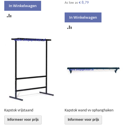
€ 8,79
As low as
In Winkelwagen
TOEVOEGEN
In Winkelwagen
OM
TOEVOEGEN
TE
OM
VERGELIJKEN
TE
VERGELIJKEN
Kapstok vrijstaand
Kapstok wand vv ophanghaken
Informeer voor prijs
Informeer voor prijs