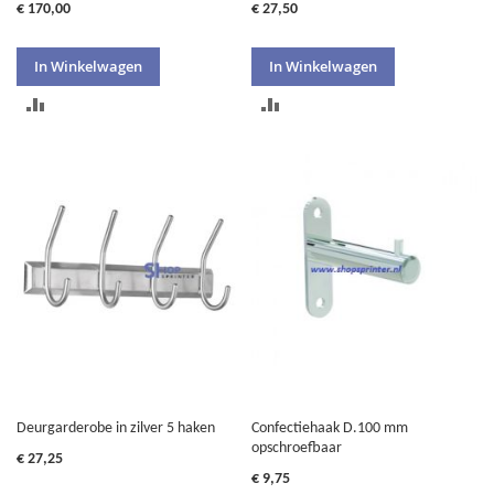
€ 170,00
€ 27,50
In Winkelwagen
In Winkelwagen
TOEVOEGEN
TOEVOEGEN
OM
OM
TE
TE
VERGELIJKEN
VERGELIJKEN
Deurgarderobe in zilver 5 haken
Confectiehaak D.100 mm
opschroefbaar
€ 27,25
€ 9,75