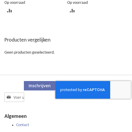
Op voorraad
Op voorraad
TOEVOEGEN
TOEVOEGEN
OM
OM
TE
TE
Producten vergelijken
VERGELIJKEN
VERGELIJKEN
Geen producten geselecteerd.
Inschrijven
Abonneer
u
op
onze
Algemeen
nieuwsbrief
Contact