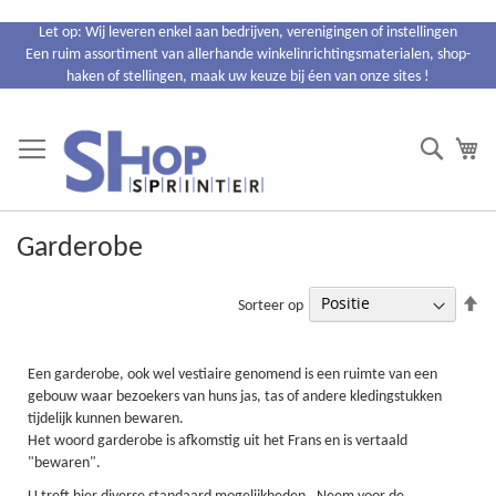
Ga
Let op: Wij leveren enkel aan bedrijven, verenigingen of instellingen
naar
Een ruim assortiment van allerhande winkelinrichtingsmaterialen, shop-
de
haken of stellingen, maak uw keuze bij éen van onze sites !
inhoud
Search
Wi
Garderobe
Va
Sorteer op
ho
na
la
Een garderobe, ook wel vestiaire genomend is een ruimte van een
so
gebouw waar bezoekers van huns jas, tas of andere kledingstukken
tijdelijk kunnen bewaren.
Het woord garderobe is afkomstig uit het Frans en is vertaald
"bewaren".