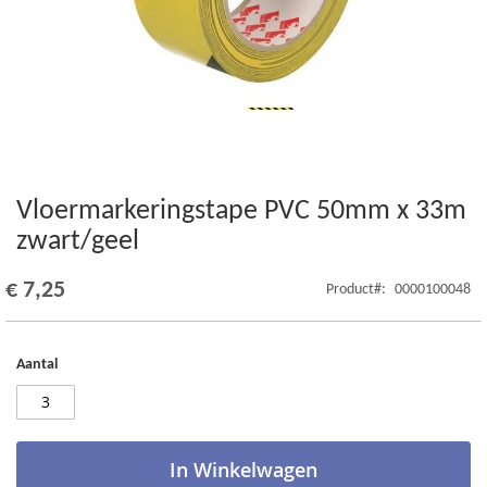
Vloermarkeringstape PVC 50mm x 33m
Ga
naar
zwart/geel
het
begin
€ 7,25
Product
0000100048
van
de
afbeeldingen-
gallerij
Aantal
In Winkelwagen