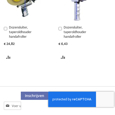
Dozensluiter,
Dozensluiter,
In
In
taperoldhouder
taperoldhouder
Winkelwagen
Winkelwagen
handafroller
handafroller
€ 24,82
€ 6,43
TOEVOEGEN
TOEVOEGEN
OM
OM
TE
TE
VERGELIJKEN
VERGELIJKEN
Inschrijven
Abonneer
u
op