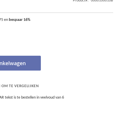
Product
0000100010B
75
en
bespaar
16
%
inkelwagen
 OM TE VERGELIJKEN
 tekst is te bestellen in veelvoud van 6