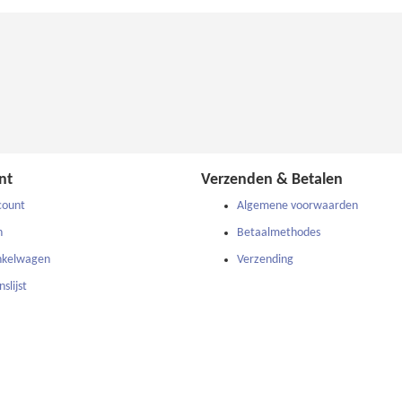
nt
Verzenden & Betalen
count
Algemene voorwaarden
n
Betaalmethodes
nkelwagen
Verzending
slijst