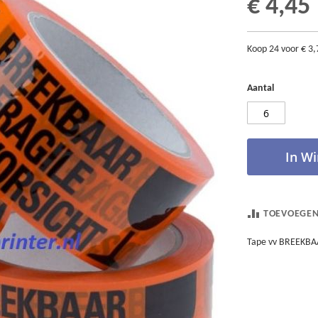
€ 4,45
Koop 24 voor
€ 3,
Aantal
In W
TOEVOEGEN
Tape vv BREEKBAAR