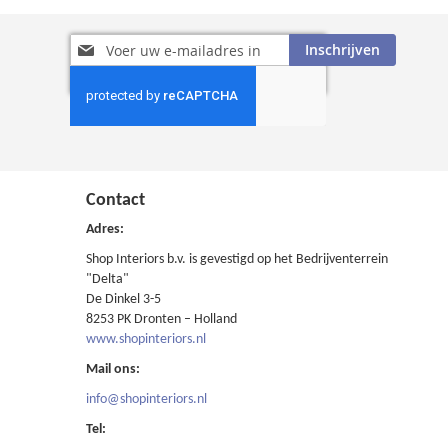
Abonneer
Inschrijven
u
op
onze
nieuwsbrief
Contact
Adres:
Shop Interiors b.v. is gevestigd op het Bedrijventerrein
"Delta"
De Dinkel 3-5
8253 PK Dronten – Holland
www.shopinteriors.nl
Mail ons:
info@shopinteriors.nl
Tel: