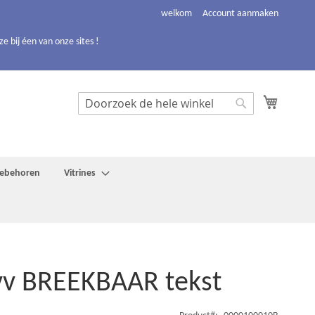
welkom
Account aanmaken
 bij éen van onze sites !
Winkelw
Search
Search
toebehoren
Vitrines
vv BREEKBAAR tekst