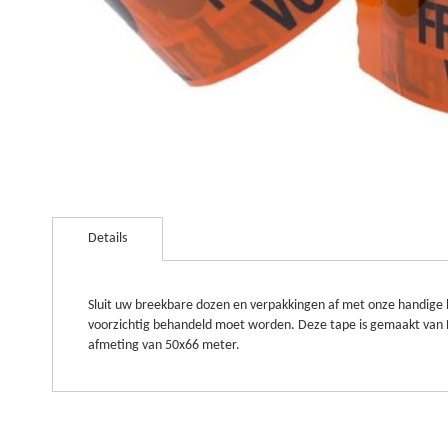
Ga
naar
Details
het
begin
van
de
Sluit uw breekbare dozen en verpakkingen af met onze handige be
afbeeldingen-
voorzichtig behandeld moet worden. Deze tape is gemaakt van PP f
gallerij
afmeting van 50x66 meter.