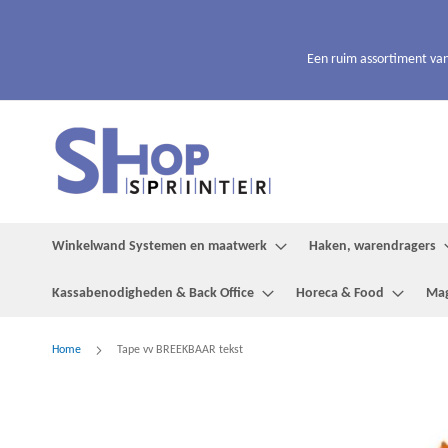
Ga
naar
de
Een ruim assortiment van
inhoud
Winkelwand Systemen en maatwerk
Haken, warendragers
Kassabenodigheden & Back Office
Horeca & Food
Mag
Home
Tape vv BREEKBAAR tekst
Ga
naar
het