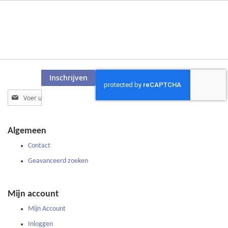
Inschrijven
Abonneer
u
op
onze
Algemeen
nieuwsbrief
Contact
Geavanceerd zoeken
Mijn account
Mijn Account
Inloggen