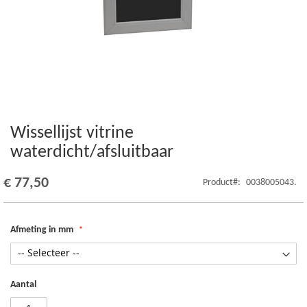
Wissellijst vitrine
Ga
naar
waterdicht/afsluitbaar
het
begin
€ 77,50
Product
0038005043.
van
de
afbeeldingen-
gallerij
Afmeting in mm
Aantal