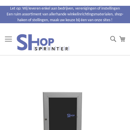
Ga
Let op: Wij leveren enkel aan bedrijven, verenigingen of instellingen
naar
Een ruim assortiment van allerhande winkelinrichtingsmaterialen, shop-
de
haken of stellingen, maak uw keuze bij éen van onze sites !
inhoud
Search
Wi
Ga
naar
het
einde
van
de
afbeeldingen-
gallerij