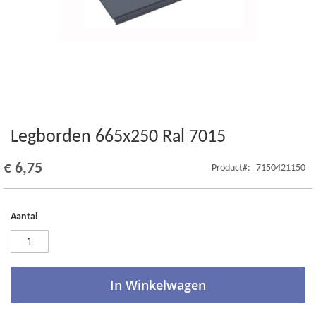
Legborden 665x250 Ral 7015
Ga
naar
het
€ 6,75
Product
7150421150
begin
van
de
Aantal
afbeeldingen-
gallerij
In Winkelwagen