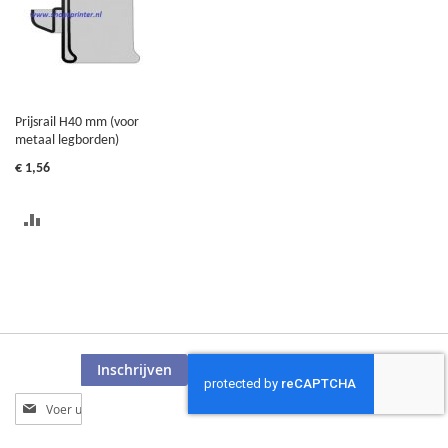
Prijsrail H40 mm (voor
metaal legborden)
€ 1,56
TOEVOEGEN
OM
TE
VERGELIJKEN
Inschrijven
Abonneer
u
op