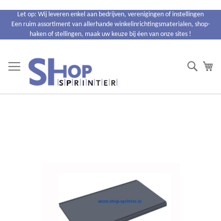
Ga
Let op: Wij leveren enkel aan bedrijven, verenigingen of instellingen
naar
Een ruim assortiment van allerhande winkelinrichtingsmaterialen, shop-
de
haken of stellingen, maak uw keuze bij éen van onze sites !
inhoud
Search
Wi
Ga
naar
het
einde
van
de
afbeeldingen-
gallerij