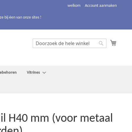
welkom
Account aanmaken
 bij éen van onze sites !
Winkelw
Search
Search
toebehoren
Vitrines
ail H40 mm (voor metaal
rden)