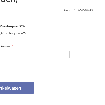
Product
000010632
05
en
bespaar
33
%
0,94
en
bespaar
40
%
g in mm
inkelwagen