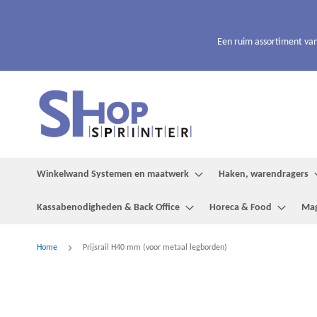
Ga
naar
de
Een ruim assortiment van
inhoud
Winkelwand Systemen en maatwerk
Haken, warendragers
Kassabenodigheden & Back Office
Horeca & Food
Mag
Home
Prijsrail H40 mm (voor metaal legborden)
Ga
naar
het