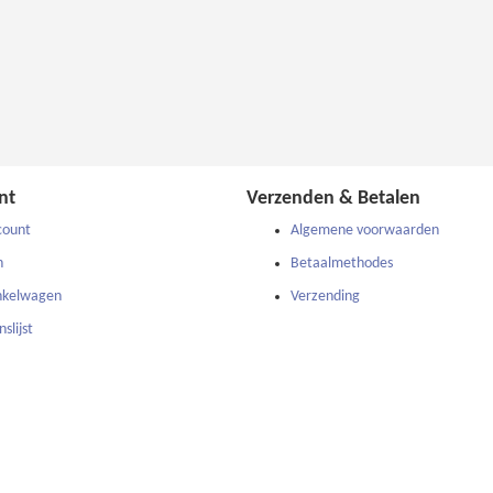
nt
Verzenden & Betalen
count
Algemene voorwaarden
n
Betaalmethodes
nkelwagen
Verzending
slijst