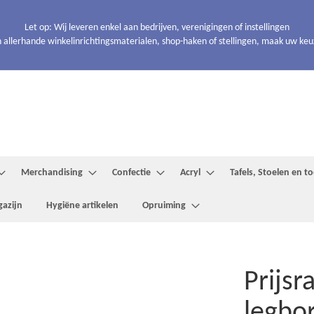
Let op: Wij leveren enkel aan bedrijven, verenigingen of instellingen
 allerhande winkelinrichtingsmaterialen, shop-haken of stellingen, maak uw keuze
Merchandising
Confectie
Acryl
Tafels, Stoelen en 
azijn
Hygiëne artikelen
Opruiming
Prijsr
legbo