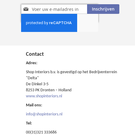
Abonneer
Inschrijven
u
op
onze
nieuwsbrief
Contact
Adres:
Shop Interiors b.v. is gevestigd op het Bedrijventerrein
"Delta"
De Dinkel 3-5
8253 PK Dronten – Holland
www.shopinteriors.nl
Mail ons:
info@shopinteriors.nl
Tel:
00(31)321 333686