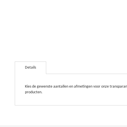
Ga
naar
Details
het
begin
van
de
Kies de gewenste aantallen en afmetingen voor onze transparant
afbeeldingen-
producten.
gallerij