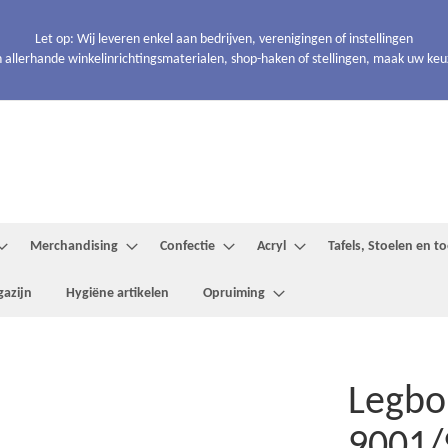
Let op: Wij leveren enkel aan bedrijven, verenigingen of instellingen
 allerhande winkelinrichtingsmaterialen, shop-haken of stellingen, maak uw keuze
Merchandising
Confectie
Acryl
Tafels, Stoelen en 
azijn
Hygiëne artikelen
Opruiming
Legbo
9001/