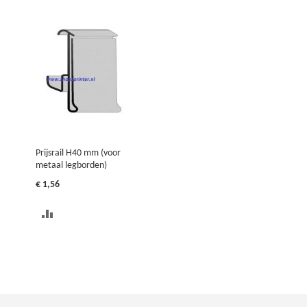
Prijsrail H40 mm (voor
metaal legborden)
€ 1,56
TOEVOEGEN
OM
TE
VERGELIJKEN