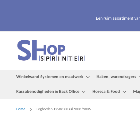
Ga
naar
de
Een ruim assortiment van
inhoud
Winkelwand Systemen en maatwerk
Haken, warendragers
Kassabenodigheden & Back Office
Horeca & Food
Mag
Home
Legborden 1250x300 ral 9001/9006
Ga
naar
het