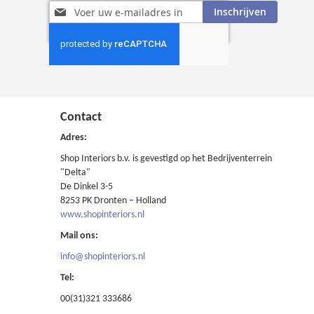
Abonneer
Inschrijven
u
op
onze
nieuwsbrief
Contact
Adres:
Shop Interiors b.v. is gevestigd op het Bedrijventerrein
"Delta"
De Dinkel 3-5
8253 PK Dronten – Holland
www.shopinteriors.nl
Mail ons:
info@shopinteriors.nl
Tel:
00(31)321 333686