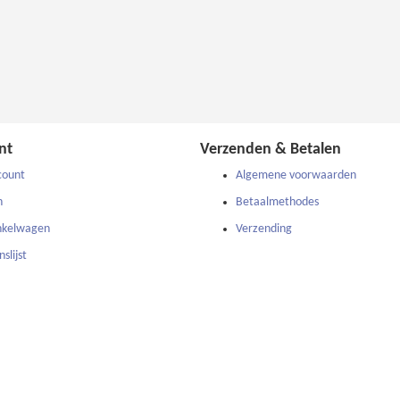
nt
Verzenden & Betalen
count
Algemene voorwaarden
n
Betaalmethodes
nkelwagen
Verzending
slijst