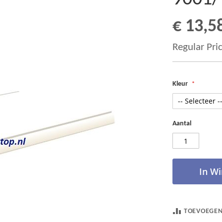
€ 13,5
Special
Price
Regular Pri
Kleur
Aantal
In W
TOEVOEGEN