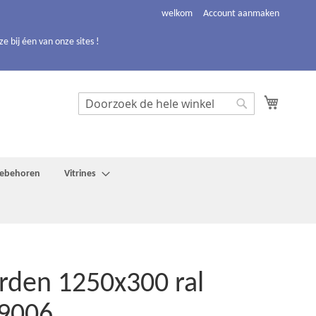
welkom
Account aanmaken
 bij éen van onze sites !
Winkelw
Search
Search
toebehoren
Vitrines
rden 1250x300 ral
9006