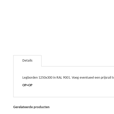
Ga
naar
Details
het
begin
van
de
Legborden 1250x300 in RAL 9001. Voeg eventueel een prijsrail 
afbeeldingen-
OP=OP
gallerij
Gerelateerde producten