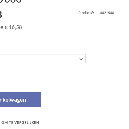
8
Product
...0421540
ce
€ 16,58
inkelwagen
 OM TE VERGELIJKEN