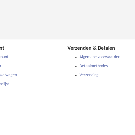
nt
Verzenden & Betalen
count
Algemene voorwaarden
n
Betaalmethodes
nkelwagen
Verzending
slijst