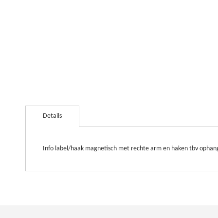
Ga
naar
Details
het
begin
van
de
Info label/haak magnetisch met rechte arm en haken tbv ophang
afbeeldingen-
gallerij