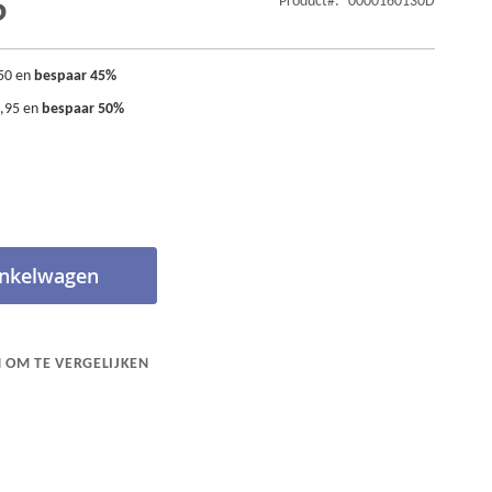
5
Product
0000160130D
50
en
bespaar
45
%
,95
en
bespaar
50
%
inkelwagen
 OM TE VERGELIJKEN