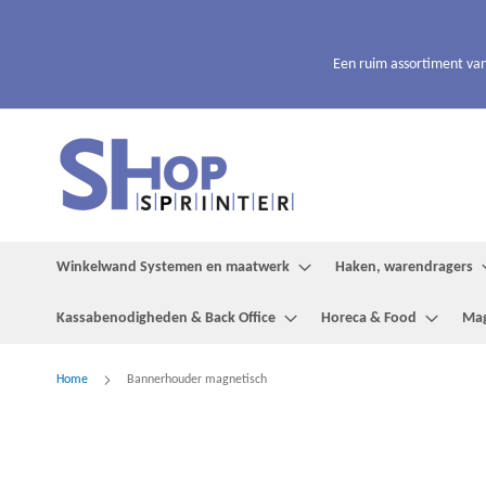
Ga
naar
de
Een ruim assortiment van
inhoud
Winkelwand Systemen en maatwerk
Haken, warendragers
Kassabenodigheden & Back Office
Horeca & Food
Mag
Home
Bannerhouder magnetisch
Ga
naar
het