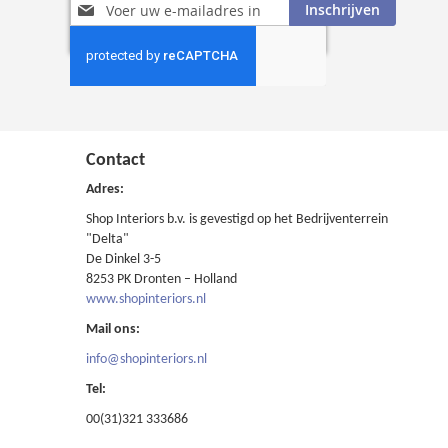
Abonneer
Inschrijven
u
op
onze
nieuwsbrief
Contact
Adres:
Shop Interiors b.v. is gevestigd op het Bedrijventerrein
"Delta"
De Dinkel 3-5
8253 PK Dronten – Holland
www.shopinteriors.nl
Mail ons:
info@shopinteriors.nl
Tel:
00(31)321 333686