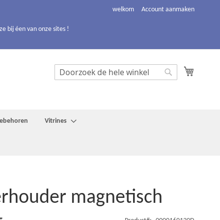
welkom
Account aanmaken
 bij éen van onze sites !
Winkelw
Search
Search
toebehoren
Vitrines
rhouder magnetisch