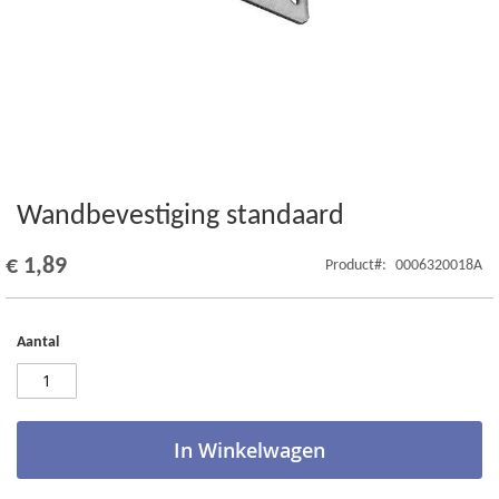
Wandbevestiging standaard
Ga
naar
het
€ 1,89
Product
0006320018A
begin
van
de
Aantal
afbeeldingen-
gallerij
In Winkelwagen