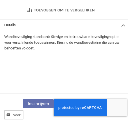
TOEVOEGEN OM TE VERGELIJKEN
Details
Wandbevestiging standaard: Stevige en betrouwbare bevestigingsoptie
voor verschillende toepassingen. Kies nu de wandbevestiging die aan uw
behoeften voldoet.
Inschrijven
Abonneer
u
op