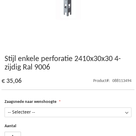
Stijl enkele perforatie 2410x30x30 4-
Ga
naar
zijdig Ral 9006
het
begin
€ 35,06
Product
088113494
van
de
afbeeldingen-
gallerij
Zaagsnede naar wenshoogte
Aantal