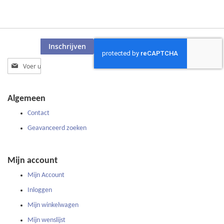
Inschrijven
Abonneer
u
op
onze
Algemeen
nieuwsbrief
Contact
Geavanceerd zoeken
Mijn account
Mijn Account
Inloggen
Mijn winkelwagen
Mijn wenslijst