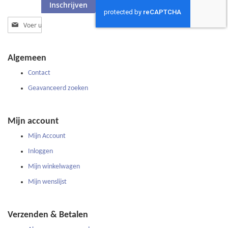
Inschrijven
Abonneer
u
op
onze
Algemeen
nieuwsbrief
Contact
Geavanceerd zoeken
Mijn account
Mijn Account
Inloggen
Mijn winkelwagen
Mijn wenslijst
Verzenden & Betalen