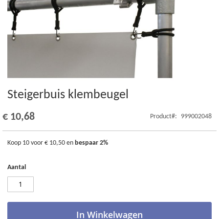
Steigerbuis klembeugel
Ga
naar
het
€ 10,68
Product
999002048
begin
van
de
Koop 10 voor
€ 10,50
en
bespaar
2
%
afbeeldingen-
gallerij
Aantal
In Winkelwagen