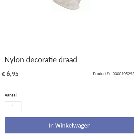
Nylon decoratie draad
Ga
naar
het
€ 6,95
Product
0000105292
begin
van
de
Aantal
afbeeldingen-
gallerij
In Winkelwagen