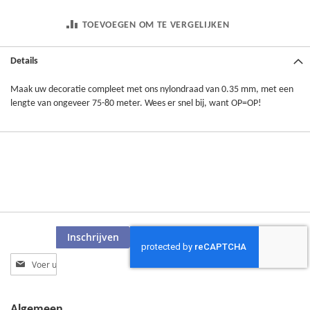
TOEVOEGEN OM TE VERGELIJKEN
Details
Maak uw decoratie compleet met ons nylondraad van 0.35 mm, met een
lengte van ongeveer 75-80 meter. Wees er snel bij, want OP=OP!
Inschrijven
Abonneer
u
op
onze
Algemeen