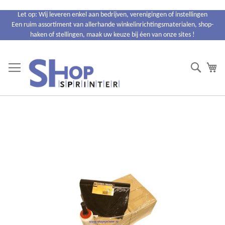
Ga
Let op: Wij leveren enkel aan bedrijven, verenigingen of instellingen
naar
Een ruim assortiment van allerhande winkelinrichtingsmaterialen, shop-
de
haken of stellingen, maak uw keuze bij éen van onze sites !
inhoud
Search
Wi
Ga
naar
het
einde
van
de
afbeeldingen-
gallerij