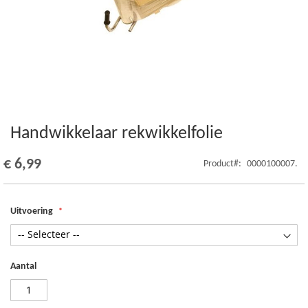
Handwikkelaar rekwikkelfolie
Ga
naar
het
€ 6,99
Product
0000100007.
begin
van
de
Uitvoering
afbeeldingen-
gallerij
Aantal