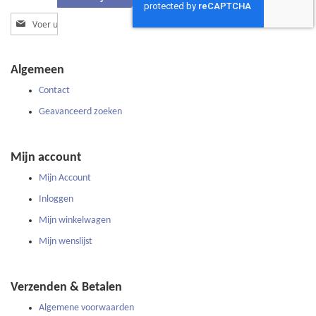
Abonneer
u
op
onze
Algemeen
nieuwsbrief
Contact
Geavanceerd zoeken
Mijn account
Mijn Account
Inloggen
Mijn winkelwagen
Mijn wenslijst
Verzenden & Betalen
Algemene voorwaarden