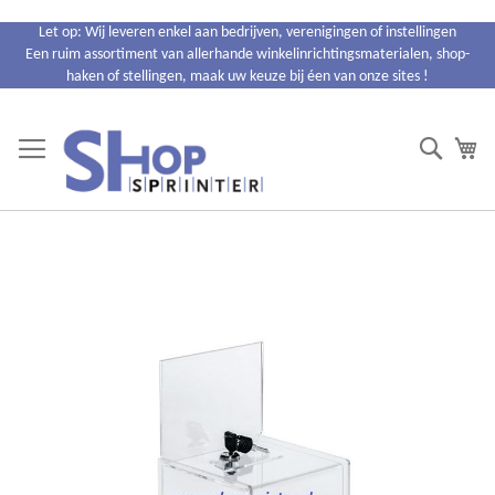
Ga
Let op: Wij leveren enkel aan bedrijven, verenigingen of instellingen
naar
Een ruim assortiment van allerhande winkelinrichtingsmaterialen, shop-
de
haken of stellingen, maak uw keuze bij éen van onze sites !
inhoud
Search
Wi
Ga
naar
het
einde
van
de
afbeeldingen-
gallerij