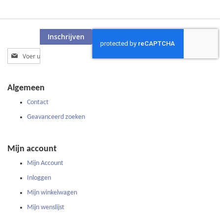
Inschrijven
Abonneer
u
op
onze
Algemeen
nieuwsbrief
Contact
Geavanceerd zoeken
Mijn account
Mijn Account
Inloggen
Mijn winkelwagen
Mijn wenslijst