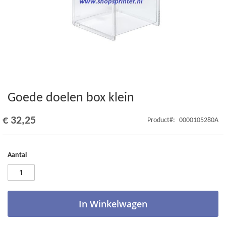
Goede doelen box klein
Ga
naar
het
€ 32,25
Product
0000105280A
begin
van
de
Aantal
afbeeldingen-
gallerij
In Winkelwagen