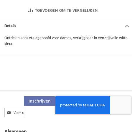
TOEVOEGEN OM TE VERGELIJKEN
Details
Ontdek nu ons etalagehoofd voor dames, verkrijgbaar in een stijlvolle witte
kleur.
Inschrijven
Abonneer
u
op
onze
Algemeen