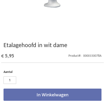
Etalagehoofd in wit dame
Ga
naar
het
€ 5,95
Product
0000150078A
begin
van
de
Aantal
afbeeldingen-
gallerij
In Winkelwagen