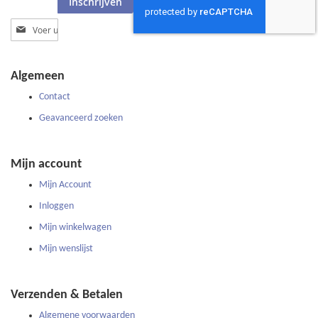
Inschrijven
Abonneer
u
op
onze
Algemeen
nieuwsbrief
Contact
Geavanceerd zoeken
Mijn account
Mijn Account
Inloggen
Mijn winkelwagen
Mijn wenslijst
Verzenden & Betalen
Algemene voorwaarden