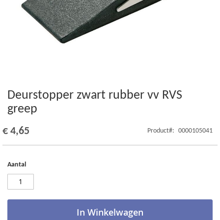
Deurstopper zwart rubber vv RVS
Ga
naar
greep
het
begin
€ 4,65
Product
0000105041
van
de
afbeeldingen-
gallerij
Aantal
In Winkelwagen