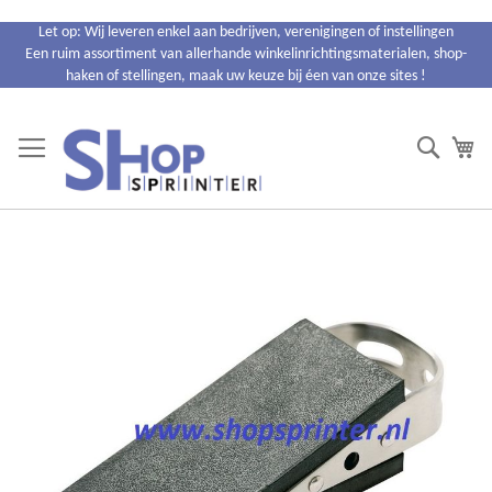
Ga
Let op: Wij leveren enkel aan bedrijven, verenigingen of instellingen
naar
Een ruim assortiment van allerhande winkelinrichtingsmaterialen, shop-
de
haken of stellingen, maak uw keuze bij éen van onze sites !
inhoud
Search
Wi
Ga
naar
het
einde
van
de
afbeeldingen-
gallerij