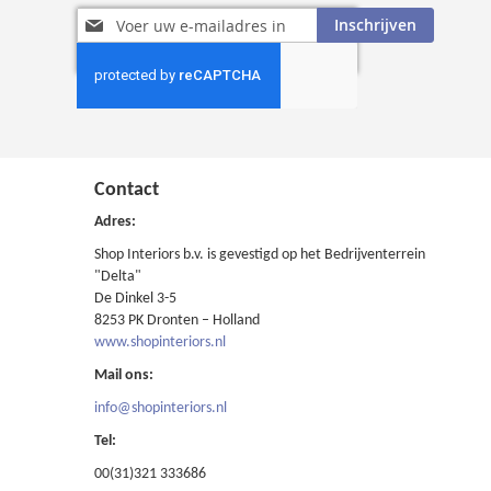
Abonneer
Inschrijven
u
op
onze
nieuwsbrief
Contact
Adres:
Shop Interiors b.v. is gevestigd op het Bedrijventerrein
"Delta"
De Dinkel 3-5
8253 PK Dronten – Holland
www.shopinteriors.nl
Mail ons:
info@shopinteriors.nl
Tel:
00(31)321 333686