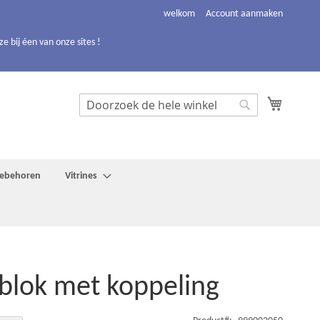
welkom
Account aanmaken
 bij éen van onze sites !
Winkelw
Search
Search
toebehoren
Vitrines
blok met koppeling