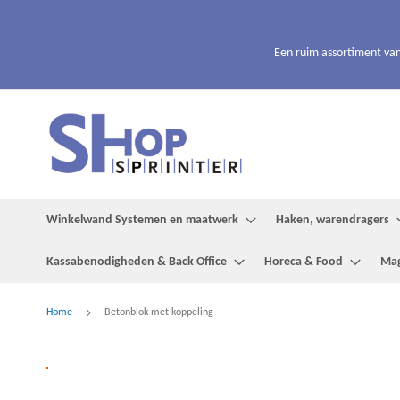
Ga
naar
de
Een ruim assortiment van
inhoud
Winkelwand Systemen en maatwerk
Haken, warendragers
Kassabenodigheden & Back Office
Horeca & Food
Mag
Home
Betonblok met koppeling
Ga
naar
het