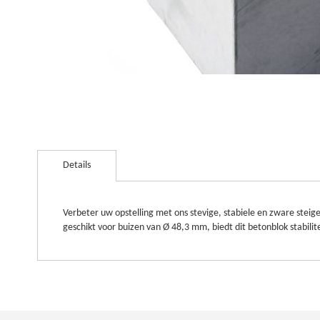
Ga
naar
Details
het
begin
van
de
Verbeter uw opstelling met ons stevige, stabiele en zware stei
afbeeldingen-
geschikt voor buizen van Ø 48,3 mm, biedt dit betonblok stabili
gallerij