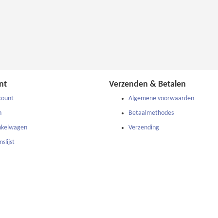
nt
Verzenden & Betalen
count
Algemene voorwaarden
n
Betaalmethodes
nkelwagen
Verzending
slijst